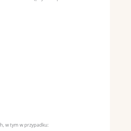
h, w tym w przypadku: