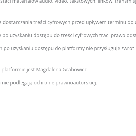
staci materiałów audio, video, tekstowych, linków, transmisj
e dostarczania treści cyfrowych przed upływem terminu do
e po uzyskaniu dostępu do treści cyfrowych traci prawo od
ch po uzyskaniu dostępu do platformy nie przysługuje zwrot 
 platformie jest Magdalena Grabowicz.
ormie podlegają ochronie prawnoautorskiej.