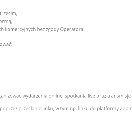
trzecim,
formą,
ch komercyjnych bez zgody Operatora.
kować:
nizować wydarzenia online, spotkania live oraz transmisje
oprzez przesłanie linku, w tym np. linku do platformy Zoom