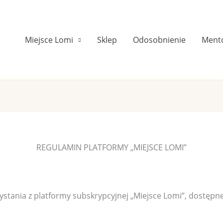
Miejsce Lomi
Sklep
Odosobnienie
Ment
REGULAMIN PLATFORMY „MIEJSCE LOMI”
zystania z platformy subskrypcyjnej „Miejsce Lomi”, dostęp