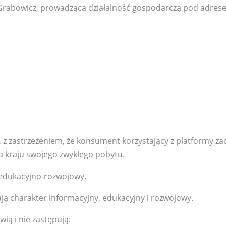
Grabowicz, prowadząca działalność gospodarczą pod adres
 z zastrzeżeniem, że konsument korzystający z platformy 
a kraju swojego zwykłego pobytu.
 edukacyjno-rozwojowy.
ją charakter informacyjny, edukacyjny i rozwojowy.
ią i nie zastępują: