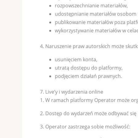
rozpowszechnianie materiałów,
udostępnianie materiałów osobom 
publikowanie materiałów poza plat
wykorzystywanie materiałów w cela
4. Naruszenie praw autorskich może skut
usunięciem konta,
utratą dostępu do platformy,
podjęciem działań prawnych.
7. Live’y i wydarzenia online
1. W ramach platformy Operator może orga
2. Dostęp do wydarzeń może odbywać się p
3. Operator zastrzega sobie możliwość: