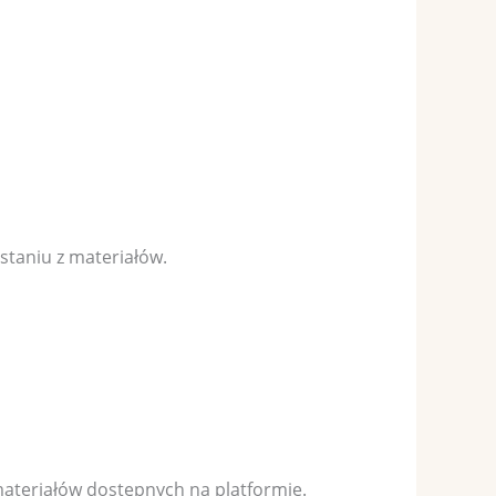
staniu z materiałów.
materiałów dostępnych na platformie.