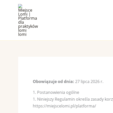
Przejdź
do
treści
Obowiązuje od dnia:
27 lipca 2026 r.
1. Postanowienia ogólne
1. Niniejszy Regulamin określa zasady kor
https://miejscelomi.pl/platforma/