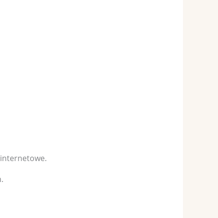
 internetowe.
.