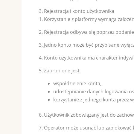
3. Rejestracja i konto użytkownika
1. Korzystanie z platformy wymaga założen
2. Rejestracja odbywa się poprzez podanie
3. Jedno konto może być przypisane wyłąc
4. Konto użytkownika ma charakter indywi
5. Zabronione jest:
współdzielenie konta,
udostępnianie danych logowania o
korzystanie z jednego konta przez w
6. Użytkownik zobowiązany jest do zachow
7. Operator może usunąć lub zablokować 