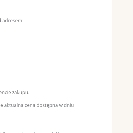
d adresem:
encie zakupu.
je aktualna cena dostępna w dniu